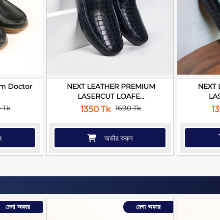
um Doctor
NEXT LEATHER PREMIUM
NEXT 
LASERCUT LOAFE...
LA
 Tk
1690 Tk
1350 Tk
1
ন
অর্ডার করুন
মেগা অফার
মেগা অফার