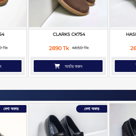
54
CLARKS CK754
HAS
0 Tk
4650 Tk
2890 Tk
26
ন
অর্ডার করুন
মেগা অফার
মেগা অফার