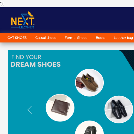
');
CAT SHOES
Casual shoes
Formal Shoes
Boots
Leather bag
Previous