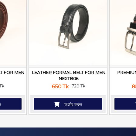
T FOR MEN
LEATHER FORMAL BELT FOR MEN
PREMIU
NEXTB06
Tk
720 Tk
650 Tk
8
ন
অর্ডার করুন