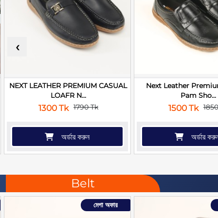
‹
NEXT LEATHER PREMIUM CASUAL
Next Leather Premi
LOAFR N...
Pam Sho...
1790 Tk
1850
1300 Tk
1500 Tk
অর্ডার করুন
অর্ডার করু
Belt
মেগা অফার