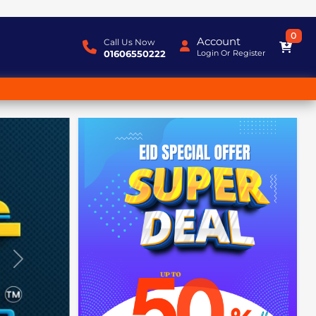
0
Account
Call Us Now
01606550222
Login
Or
Register
Next