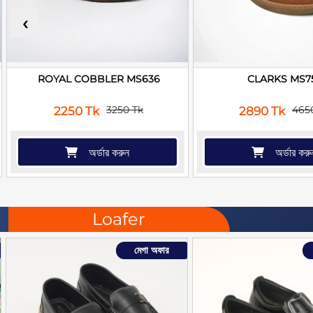
‹
ROYAL COBBLER MS636
CLARKS MS7
3250 Tk
465
2250 Tk
2890 Tk
অর্ডার করুন
অর্ডার করু
Loafer
মেগা অফার