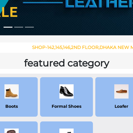
OP-142,145,146,2ND FLOOR,DHAKA NEW MARKET CITY CO
featured category
Boots
Formal Shoes
Loafer