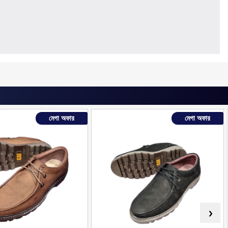
মেগা অফার
মেগা অফার
›