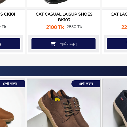
S CK101
CAT CASUAL LAISUP SHOES
CAT LA
BK103
 Tk
2850 Tk
2100 Tk
22
ন
অর্ডার করুন
মেগা অফার
মেগা অফার