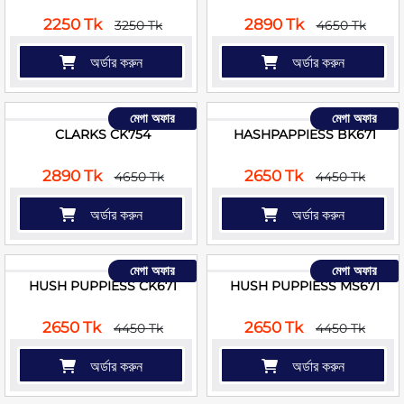
2250 Tk
2890 Tk
3250 Tk
4650 Tk
অর্ডার করুন
অর্ডার করুন
মেগা অফার
মেগা অফার
CLARKS CK754
HASHPAPPIESS BK671
2890 Tk
2650 Tk
4650 Tk
4450 Tk
অর্ডার করুন
অর্ডার করুন
মেগা অফার
মেগা অফার
HUSH PUPPIESS CK671
HUSH PUPPIESS MS671
2650 Tk
2650 Tk
4450 Tk
4450 Tk
অর্ডার করুন
অর্ডার করুন