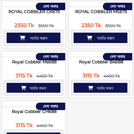
মেগা অফার
মেগা অফার
ROYAL COBBLER CK675
ROYAL COBBLER MS675
2350 Tk
2350 Tk
3550 Tk
3550 Tk
অর্ডার করুন
অর্ডার করুন
মেগা অফার
মেগা অফার
Royal Cobbler Ms688
Royal Cobbler Bk688
3115 Tk
3115 Tk
4450 Tk
4450 Tk
অর্ডার করুন
অর্ডার করুন
মেগা অফার
Royal Cobbler CH688
3115 Tk
4450 Tk