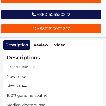
+8801606550222
+8801610002247
Description
Review
Video
Descriptions
Calvin Klein Ck
New model
Size-39-44
100% genuine Leather
Medical doctors insol