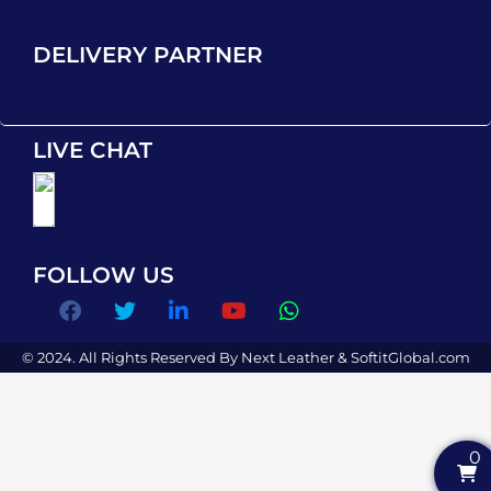
DELIVERY PARTNER
LIVE CHAT
FOLLOW US
© 2024. All Rights Reserved By Next Leather &
SoftitGlobal.com
0