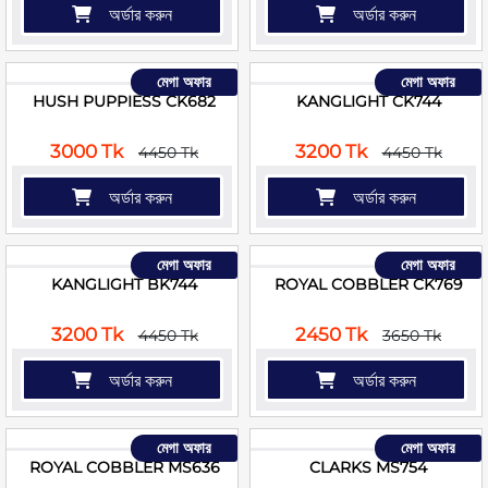
অর্ডার করুন
অর্ডার করুন
মেগা অফার
মেগা অফার
HUSH PUPPIESS CK682
KANGLIGHT CK744
3000 Tk
3200 Tk
4450 Tk
4450 Tk
অর্ডার করুন
অর্ডার করুন
মেগা অফার
মেগা অফার
KANGLIGHT BK744
ROYAL COBBLER CK769
3200 Tk
2450 Tk
4450 Tk
3650 Tk
অর্ডার করুন
অর্ডার করুন
মেগা অফার
মেগা অফার
ROYAL COBBLER MS636
CLARKS MS754