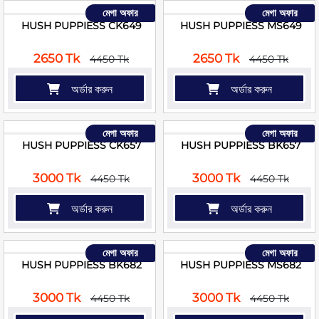
মেগা অফার
মেগা অফার
HUSH PUPPIESS CK649
HUSH PUPPIESS MS649
2650 Tk
2650 Tk
4450 Tk
4450 Tk
অর্ডার করুন
অর্ডার করুন
মেগা অফার
মেগা অফার
HUSH PUPPIESS CK657
HUSH PUPPIESS BK657
3000 Tk
3000 Tk
4450 Tk
4450 Tk
অর্ডার করুন
অর্ডার করুন
মেগা অফার
মেগা অফার
HUSH PUPPIESS BK682
HUSH PUPPIESS MS682
3000 Tk
3000 Tk
4450 Tk
4450 Tk