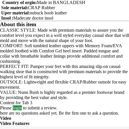
Country of orgin:
Made in BANGLADESH
Sole material:
CRAP
Rubber
Uper material
:nubuck boob leather
Insol :
Madecate doctor insol
About this item
CLASSIC STYLE: Made with premium materials to assure you the
comfort level you expect in a well styled everyday casual shoe that will
mold and move with the natural shape of your foot.
COMFORT: Soft tumbled leather uppers with Memory Foam/EVA
molded footbed with Comfort Gel heel insert. Padded tongue and
collar with breathable leather linings provide additional comfort and
cushioning.
PERFECT FIT: Pamper your feet with this amazing slip-on casual
walking shoe that is constructed with premium materials to provide the
highest level of fit integrity.
OUTSOLE: Lightweight and flexible CRAP/Rubber outsole for easy
movement.
VALUE: Nunn Bush is highly regarded as a premier footwear brand
by providing the best value and style.
Content for Tab 3
Please
login
to submit a review.
here are no questions asked yet. Be the first one to ask a question.
Video
Video Features