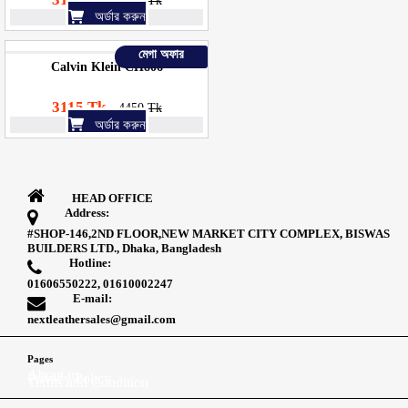
4450 Tk
অর্ডার করুন
মেগা অফার
Calvin Klein CH806
3115 Tk
4450 Tk
অর্ডার করুন
HEAD OFFICE
Address:
#SHOP-146,2ND FLOOR,NEW MARKET CITY COMPLEX, BISWAS
BUILDERS LTD., Dhaka, Bangladesh
Hotline:
01606550222, 01610002247
E-mail:
nextleathersales@gmail.com
Pages
About us
Privacy Policy
Terms and Condition