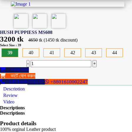
HUSH PUPPIESS MS608
3200 tk
4650
tk (
1450
tk discount)
Select Size : 39
39
40
41
42
43
44
-
+
অর্ডার করুন
কার্টে যোগ করুন
+8801606550222
+8801610002247
Description
Review
Video
Descriptions
Descriptions
Product details
100% orginal Leather product