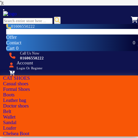
');
01606550222
Login
Offer
0
Contact
Cart
0
Call Us Now
01606550222
Account
Login
Or
Register
CAT SHOES
Casual shoes
Formal Shoes
Boots
Leather bag
Doctor shoes
Belt
Wallet
Sandal
Loafer
Chelsea Boot