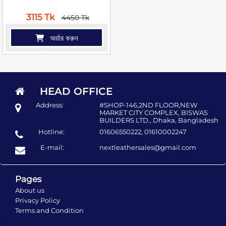
3115 Tk
4450 Tk
অর্ডার করুন
HEAD OFFICE
Address:
#SHOP-146,2ND FLOOR,NEW
MARKET CITY COMPLEX, BISWAS
BUILDERS LTD., Dhaka, Bangladesh
Hotline:
01606550222, 01610002247
E-mail:
nextleathersales@gmail.com
Pages
About us
Privacy Policy
Terms and Condition