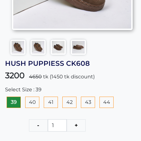
HUSH PUPPIESS CK608
3200
4650
tk (
1450
tk discount)
Select Size : 39
39
40
41
42
43
44
-
+