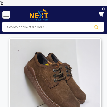
');
0