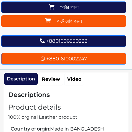
অর্ডার করুন
কার্টে যোগ করুন
+8801606550222
+8801610002247
Description
Review
Video
Descriptions
Product details
100% orginal Leather product
Country of orgin:
Made in BANGLADESH