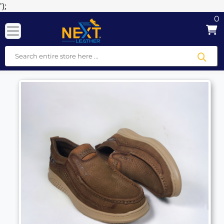
');
0