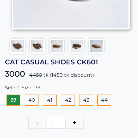
CAT CASUAL SHOES CK601
3000
4450
tk (
1450
tk discount)
Select Size : 39
39
40
41
42
43
44
-
+